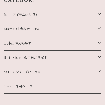
CATEGORY
Item アイテムから探す
Pierce ピアス・イヤリング
Material 素材から探す
Necklace ネックレス
天然石
Color 色から探す
Bracelet ブレスレット
パール・シェル
ホワイト・クリア系
BirthStone 誕生石から探す
Charm チャーム
珊瑚
ブラック系
１月
Series シリーズから探す
Gift set ギフトセット
メタル・石なし
グレー・シルバー系
２月
モチーフもの
Order 専用ページ
花 Flower
Other 雑貨など
クリスタルガラス
ブラウン系
３月
小さなピアス