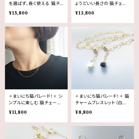
を選ばず、長く使える 猫チェ
ょうどいい長さの 猫チェー
ーンネックレス | 14kgf
ンネックレス｜50cm / 60c
¥15,800
¥13,800
m・14kgf Y字 猫モチーフ
✧まいにち猫パレード！✧ シ
✧まいにち猫パレード！✧ 猫
ンプルに楽しむ 猫チェーン
チャームブレスレット（白猫
ネックレス｜45cm・1連・14
or 黒猫・14kgf 猫チェー
¥11,800
¥8,800
kgf 猫モチーフ
ン）｜白蝶貝 黒蝶貝 ｜19.5
cmフリーサイズ｜