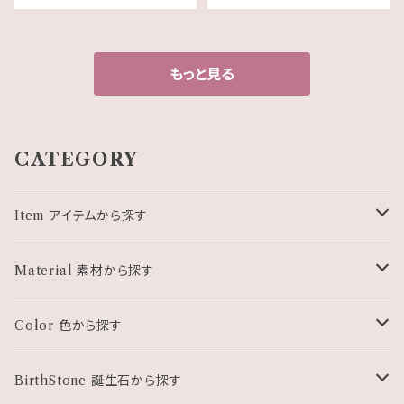
m）
もっと見る
CATEGORY
Item アイテムから探す
Pierce ピアス・イヤリング
Material 素材から探す
Necklace ネックレス
天然石
Color 色から探す
Bracelet ブレスレット
パール・シェル
ホワイト・クリア系
BirthStone 誕生石から探す