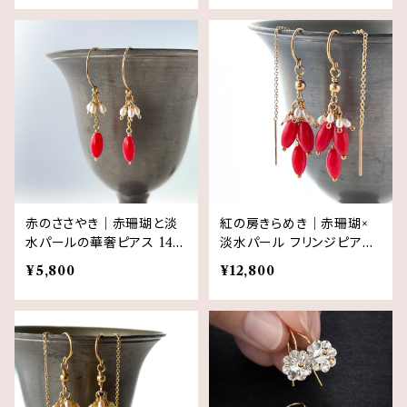
赤のささやき｜赤珊瑚と淡
紅の房きらめき｜赤珊瑚×
水パールの華奢ピアス 14k
淡水パール フリンジピアス
gf 3月誕生石
14kgf ３月誕生石
¥5,800
¥12,800