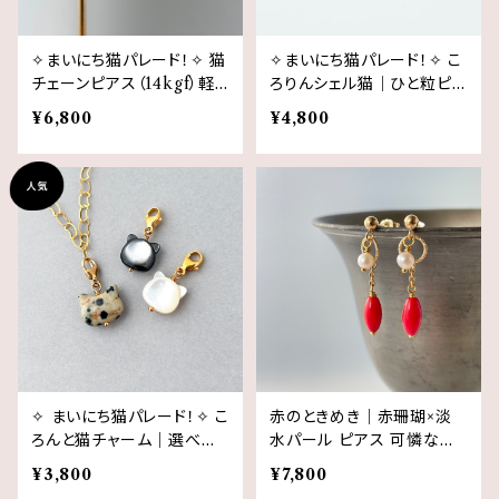
✧まいにち猫パレード！✧ 猫
✧まいにち猫パレード！✧ こ
チェーンピアス（14kgf）軽
ろりんシェル猫｜ひと粒ピア
やかに揺れる隠れ猫モチー
ス（イヤリング）14kgf｜白
¥6,800
¥4,800
フ 選べる金具
猫／黒猫 ✧ 猫モチーフ
✧ まいにち猫パレード！✧ こ
赤のときめき｜赤珊瑚×淡
ろんと猫チャーム｜選べる
水パール ピアス 可憐な耳
天然素材×14kgf｜単体 ネ
飾り 14kgf 3月誕生石
¥3,800
¥7,800
ックレス用