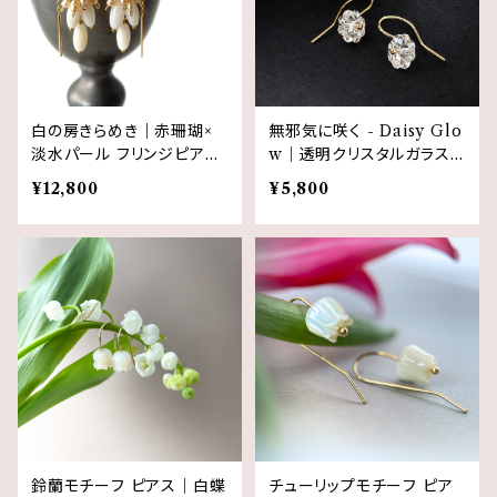
白の房きらめき｜赤珊瑚×
無邪気に咲く - Daisy Glo
淡水パール フリンジピアス
w｜透明クリスタルガラスの
14kgf ３月誕生石
デイジーピアス（2サイズ展
¥12,800
¥5,800
開）14kgf
鈴蘭モチーフ ピアス｜白蝶
チューリップモチーフ ピア