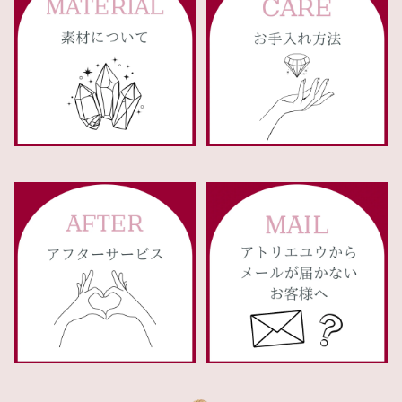
不思議のメダイ
パープル系
８月
氷 Ice
スマイル
ピンク系
９月
星に願いを
レッド系
１０月
マルチカラー
１１月
１２月