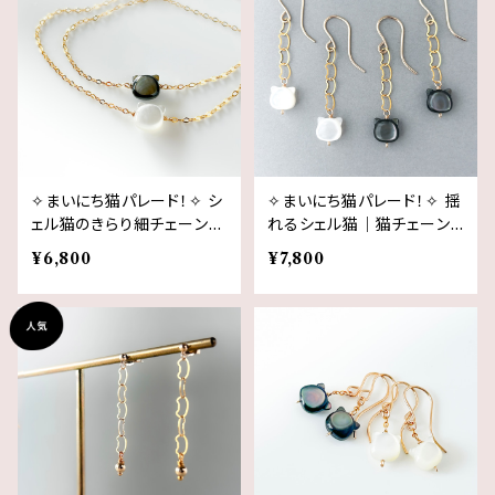
✧まいにち猫パレード！✧ シ
✧まいにち猫パレード！✧ 揺
ェル猫のきらり細チェーンブ
れるシェル猫｜猫チェーン
レスレット（白猫 or 黒猫・1
ピアス（イヤリング）｜14kgf
¥6,800
¥7,800
4kgf 猫チェーン）｜白蝶貝
｜白猫／黒猫 猫モチーフ
黒蝶貝