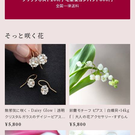
全国一律送料
そっと咲く花
無邪気に咲く - Daisy Glow｜透明
鈴蘭モチーフ ピアス｜白蝶貝×14kg
クリスタルガラスのデイジーピアス
f｜大人の花アクセサリー・すずらん
（2サイズ展開）14kgf
¥5,800
¥5,800