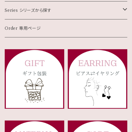
Charm チャーム
珊瑚
ブラック系
１月
Series シリーズから探す
Gift set ギフトセット
メタル・石なし
グレー・シルバー系
２月
モチーフもの
Order 専用ページ
花 Flower
Other 雑貨など
クリスタルガラス
ブラウン系
３月
小さなピアス
星 Star
CareGoods お手入れ用品
オレンジ系
４月
チェーンタッセル＆フリンジ
ハート Heart
イエロー・ゴールド系
５月
オケージョン
猫 Cat
グリーン系
６月
お守りジュエリー
コイン Coin
四葉のクローバー
ブルー系
７月
四つ葉 Clover