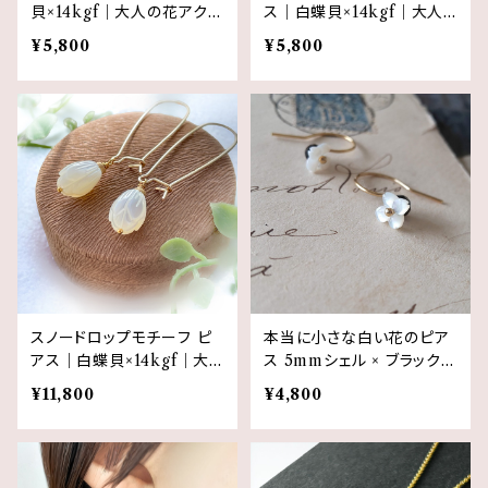
貝×14kgf｜大人の花アクセ
ス｜白蝶貝×14kgf｜大人
サリー・すずらん
の花アクセサリー・チューリ
¥5,800
¥5,800
ップ
スノードロップモチーフ ピ
本当に小さな白い花のピア
アス｜白蝶貝×14kgf｜大
ス 5mmシェル × ブラックス
人の花アクセサリー・スノー
ピネル｜14kgf モノトーン
¥11,800
¥4,800
ドロップ
フラワーピアス