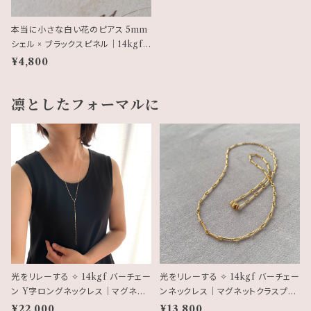
本当に小さな白い花のピアス 5mm
シェル × ブラックスピネル｜14kgf
モノトーン フラワーピアス
¥4,800
凛としたフォーマルに
光をリレーする ✧ 14kgf バーチェー
光をリレーする ✧ 14kgf バーチェー
ン Y字ロングネックレス｜マグネット
ンネックレス｜マグネットクラスプ仕
クラスプ・ギフトボックス仕様
様（45cm／50cm ／55cm ／60c
¥22,000
¥13,800