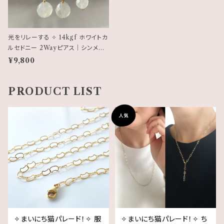
光をリレーする ✧ 14kgf ホワイトカ
ルセドニー 2Wayピアス｜シンメトリ
ー⇄アシンメトリー
¥9,800
PRODUCT LIST
✧まいにち猫パレード！✧ 服
✧まいにち猫パレード！✧ ち