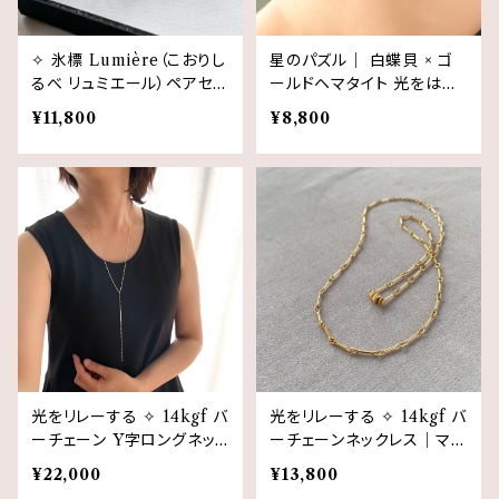
✧ 氷標 Lumière（こおりし
星のパズル｜ 白蝶貝 × ゴ
るべ リュミエール）ペアセッ
ールドヘマタイト 光をはめ
ト ✧ 14kgf クリスタル ギフ
こむ 星のピアス（イヤリン
¥11,800
¥8,800
トボックス入り
グ）14kgf
光をリレーする ✧ 14kgf バ
光をリレーする ✧ 14kgf バ
ーチェーン Y字ロングネッ
ーチェーンネックレス｜マグ
クレス｜マグネットクラス
ネットクラスプ仕様（45cm
¥22,000
¥13,800
プ・ギフトボックス仕様
／50cm ／55cm ／60c