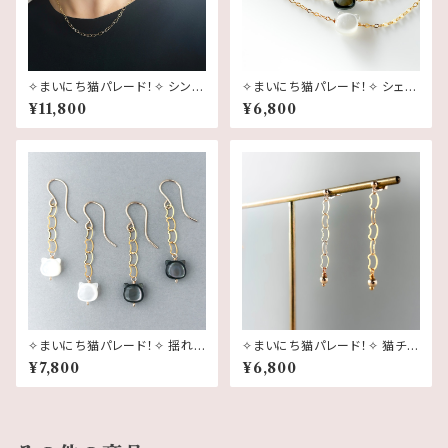
✧まいにち猫パレード！✧ シンプ
✧まいにち猫パレード！✧ シェル
ルに楽しむ 猫チェーンネックレ
猫のきらり細チェーンブレスレッ
¥11,800
¥6,800
ス｜45cm・1連・14kgf 猫モチ
ト（白猫 or 黒猫・14kgf 猫チェ
ーフ
ーン）｜白蝶貝 黒蝶貝
✧まいにち猫パレード！✧ 揺れる
✧まいにち猫パレード！✧ 猫チェ
シェル猫｜猫チェーンピアス（イ
ーンピアス（14kgf）軽やかに揺
¥7,800
¥6,800
ヤリング）｜14kgf｜白猫／黒
れる隠れ猫モチーフ 選べる金具
猫 猫モチーフ