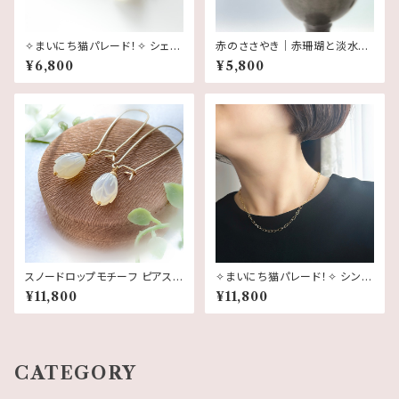
✧まいにち猫パレード！✧ シェル
赤のささやき｜赤珊瑚と淡水パ
猫のきらり細チェーンブレスレッ
ールの華奢ピアス 14kgf 3月誕
¥6,800
¥5,800
ト（白猫 or 黒猫・14kgf 猫チェ
生石
ーン）｜白蝶貝 黒蝶貝
スノードロップモチーフ ピアス
✧まいにち猫パレード！✧ シンプ
｜白蝶貝×14kgf｜大人の花ア
ルに楽しむ 猫チェーンネックレ
¥11,800
¥11,800
クセサリー・スノードロップ
ス｜45cm・1連・14kgf 猫モチ
ーフ
CATEGORY