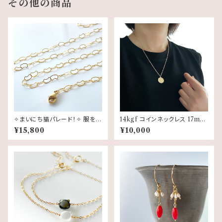
その他の商品
✧まいにち猫パレード！✧ 服を選
14kgf コインネックレス 17m
ばず、長く使える 猫チェーンネッ
m・長さオーダー可｜日常にそ
¥15,800
¥10,000
クレス | 14kgf
っと煌めきを添えるメダイネック
レス《不思議のメダイ》