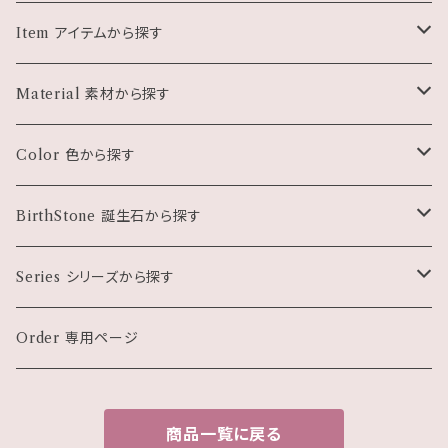
Item アイテムから探す
Pierce ピアス・イヤリング
Material 素材から探す
Necklace ネックレス
天然石
Color 色から探す
Bracelet ブレスレット
パール・シェル
ホワイト・クリア系
BirthStone 誕生石から探す
Charm チャーム
珊瑚
ブラック系
１月
Series シリーズから探す
Gift set ギフトセット
メタル・石なし
グレー・シルバー系
２月
モチーフもの
Order 専用ページ
花 Flower
Other 雑貨など
クリスタルガラス
ブラウン系
３月
小さなピアス
商品一覧に戻る