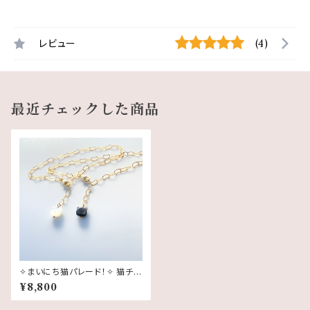
レビュー
(4)
最近チェックした商品
✧まいにち猫パレード！✧ 猫チャ
ームブレスレット（白猫 or 黒
¥8,800
猫・14kgf 猫チェーン）｜白蝶貝
黒蝶貝 ｜19.5cmフリーサイズ