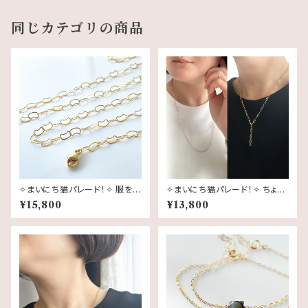
｜
同じカテゴリの商品
✧まいにち猫パレード！✧ 服を選
✧まいにち猫パレード！✧ ちょう
ばず、長く使える 猫チェーンネッ
どいい長さの 猫チェーンネック
¥15,800
¥13,800
クレス | 14kgf
レス｜50cm / 60cm・14kgf
Y字 猫モチーフ